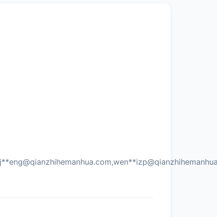
j**
eng@qianzhihemanhua.com
,wen**
izp@qianzhihemanhu