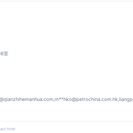
8室
@qianzhihemanhua.com
,m**
hko@petrochina.com.hk
,liangp
ct.html