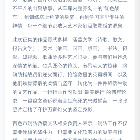
不平凡的出警故事。从车库内整齐划一的“红色战
车”，到训练塔上矫健的身姿，再到学习室里专注的
神情，每一个细节都成为艺术家们汲取灵感的源泉。
此次征集的作品形式多样，涵盖文学（诗歌、散文、
报告文学）、美术（油画、国画、版画）、书法、摄
影、短视频、歌曲等多种艺术门类。参与者们用饱含
深情的笔触、独具匠心的镜头、激昂动人的旋律，将
消防指战员们逆火而行、抢险救援的英勇瞬间，以及
他们铁骨背后的柔情与坚守，转化为一件件鲜活生动
的文艺作品。一幅幅画作勾勒出“最美逆行”的伟岸轮
廓，一篇篇文章诉说着舍生忘死的忠诚誓言，一张张
照片定格了守护万家灯火的坚定身影。
百色市消防救援支队相关负责人表示，消防工作不仅
需要硬核的战斗力，也需要文化软实力的滋养与传