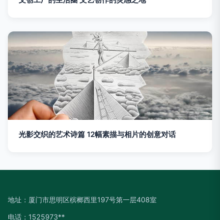
光影交织的艺术诗篇 12幅素描与相片的创意对话
地址：厦门市思明区槟榔西里197号第一层408室
电话：1525973**