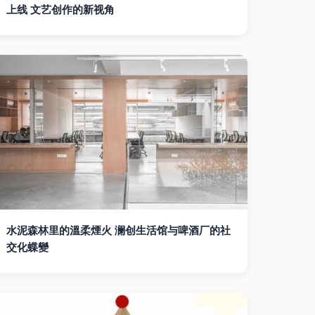
上线 文艺创作的新视角
水泥森林里的溫柔煙火 澜创生活馆与啤酒厂的社
交化蝶變