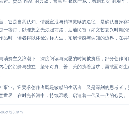
独运。贾岛“推敲”的典故，曹雪芹“披阅十载，增删五次”的艰辛
。
言，它是自我认知、情感宣泄与精神救赎的途径，是确认自身存
是一盏灯，以理想之光烛照前路，启迪民智（如文艺复兴时期的
作品时，读者得以体验别样人生，拓展情感与认知的边界，在共
与消费主义浪潮下，深度阅读与沉思的时间被挤压，部分创作可
内心的沉静与独立，坚守对真、善、美的执着追求，勇敢面对生
。
神事业。它要求创作者既是敏感的生活者，又是深刻的思考者，
意世界，在时光长河中，持续温暖、启迪着一代又一代的心灵。
uct/26.html